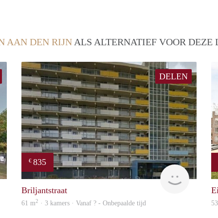
N AAN DEN RIJN
ALS ALTERNATIEF VOOR DEZE 
DELEN
835
€
rent
rent
Briljantstraat
E
2
61 m
· 3 kamers · Vanaf ? - Onbepaalde tijd
5