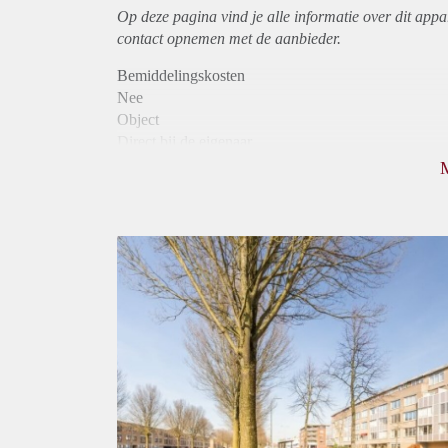
Op deze pagina vind je alle informatie over dit
appa
contact opnemen met de aanbieder.
Bemiddelingskosten
Nee
Object
Direct bij de eigenaar
Borg
890
Garantiestelling
Mogelijk
Huurtoeslag
Niet mogelijk
Inkomen eis
3,1 X Maandhuur Bruto
Huurtermijn
Onbepaalde termijn
Oplevering
Kaal