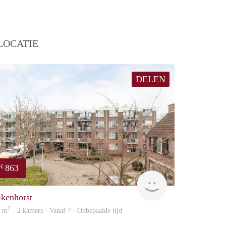
LOCATIE
DELEN
863
€
Woning
ikenhorst
2
3 m
· 2 kamers · Vanaf ? - Onbepaalde tijd