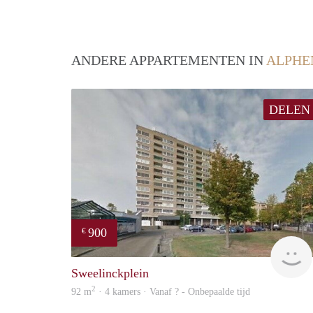
ANDERE APPARTEMENTEN IN
ALPHE
DELEN
900
€
Sweelinckplein
2
92 m
· 4 kamers · Vanaf ? - Onbepaalde tijd