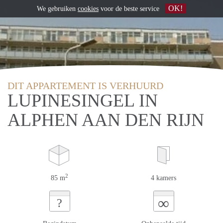
OK!
We gebruiken
cookies
voor de beste service
DIT APPARTEMENT IS VERHUURD
LUPINESINGEL IN
ALPHEN AAN DEN RIJN
2
85 m
4 kamers
∞
?