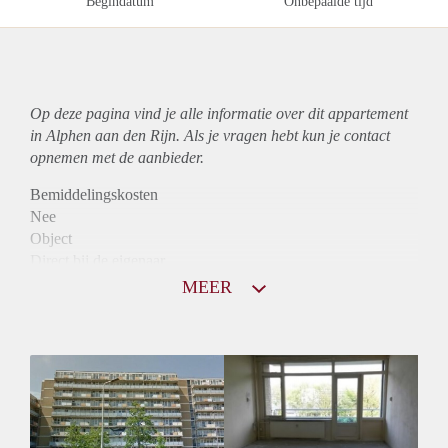
Begindatum
Onbepaalde tijd
Op deze pagina vind je alle informatie over dit
appartement
in Alphen aan den Rijn. Als je vragen hebt kun je contact
opnemen met de aanbieder.
Bemiddelingskosten
Nee
Object
Direct bij de eigenaar
Borg
MEER
860
Garantiestelling
Niet mogelijk
Huurtoeslag
Mogelijk
Inkomen eis
N.V.T.