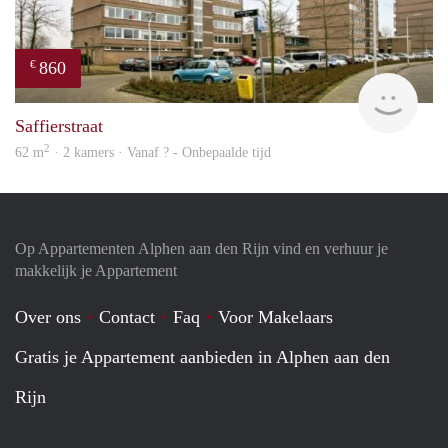
860
€
rent
Saffierstraat
2
62 m
· 2 kamers · Vanaf ? - Onbepaalde tijd
Op Appartementen Alphen aan den Rijn vind en verhuur je
makkelijk je Appartement
Over ons
Contact
Faq
Voor Makelaars
Gratis je Appartement aanbieden in Alphen aan den
Rijn