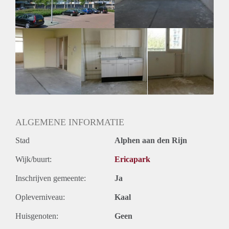
Huurtermijn
Onbepaalde termijn
Oplevering
Kaal
ALGEMENE INFORMATIE
Stad
Alphen aan den Rijn
Wijk/buurt:
Ericapark
Inschrijven gemeente:
Ja
Opleverniveau:
Kaal
Huisgenoten:
Geen