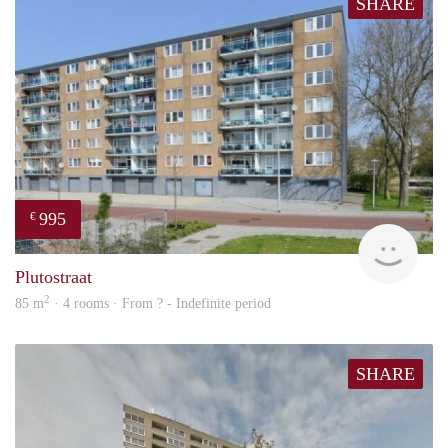
SHARE
995
€
finde
Plutostraat
2
85 m
· 4 rooms · From ? - Indefinite period
SHARE