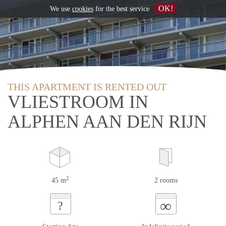
OK!
We use
cookies
for the best service
THIS APARTMENT IS RENTED OUT
VLIESTROOM IN
ALPHEN AAN DEN RIJN
2
45 m
2 rooms
∞
?