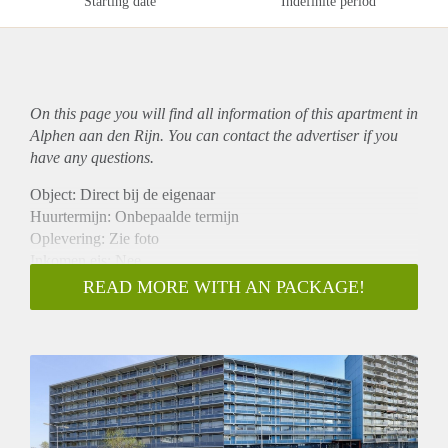
Starting date
Indefinite period
On this page you will find all information of this
apartment
in
Alphen aan den Rijn. You can contact the advertiser if you
have any questions.
Object: Direct bij de eigenaar
Huurtermijn: Onbepaalde termijn
Oplevering: Zie foto
Inkomen eis: Nee
Garantiestelling mogelijk: Nee
READ MORE WITH AN PACKAGE!
Borg: 1 Maand
Bemiddeling kosten: Nee
Woningdelers toegestaan: Nee
Huisdieren toegestaan: Afhankelijk van de Eigenaar
Huurtoeslag grens: Ja
Geschikt voor studenten: Afhankelijk van de Eigenaar