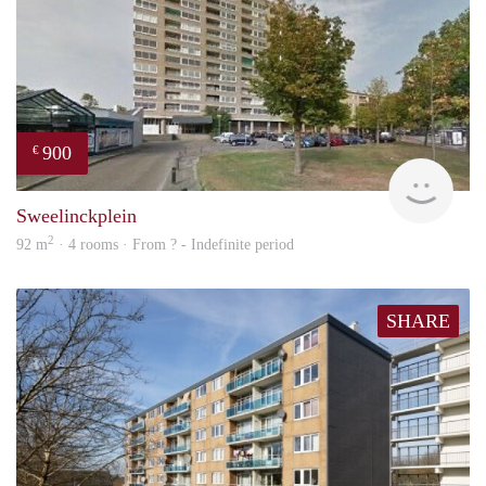
900
€
rent
Sweelinckplein
2
92 m
· 4 rooms · From ? - Indefinite period
SHARE