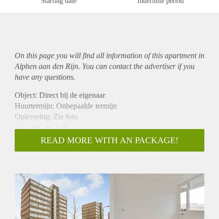
Starting date
Indefinite period
On this page you will find all information of this
apartment
in
Alphen aan den Rijn. You can contact the advertiser if you
have any questions.
Object: Direct bij de eigenaar
Huurtermijn: Onbepaalde termijn
Oplevering: Zie foto
Inkomen eis: Nee
Garantiestelling mogelijk: Nee
READ MORE WITH AN PACKAGE!
Borg: 1 Maand
Bemiddeling kosten: Nee
Woningdelers toegestaan: Nee
Huisdieren toegestaan: Afhankelijk van de Eigenaar
Huurtoeslag grens: Ja
Geschikt voor studenten: Afhankelijk van de Eigenaar