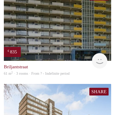
835
€
rent
Briljantstraat
2
61 m
· 3 rooms · From ? - Indefinite period
SHARE