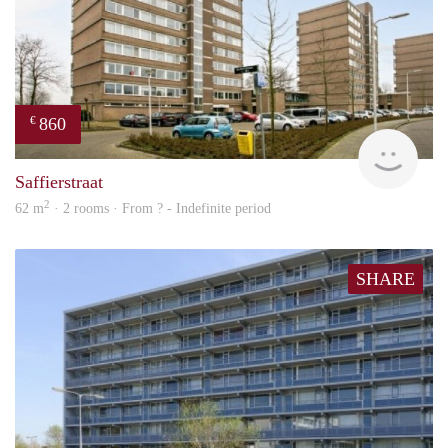
860
€
rent
Saffierstraat
2
62 m
· 2 rooms · From ? - Indefinite period
SHARE