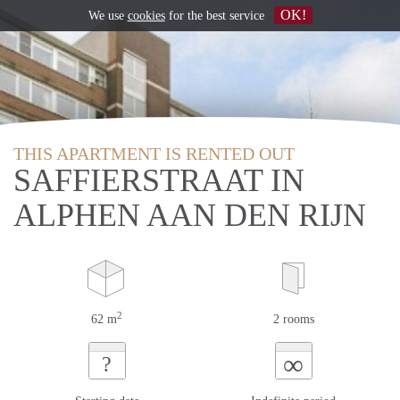
OK!
We use
cookies
for the best service
THIS APARTMENT IS RENTED OUT
SAFFIERSTRAAT IN
ALPHEN AAN DEN RIJN
2
62 m
2 rooms
∞
?