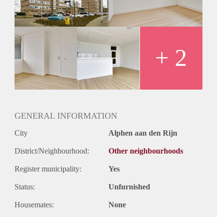
+ 2
GENERAL INFORMATION
City
Alphen aan den Rijn
District/Neighbourhood:
Other neighbourhoods
Register municipality:
Yes
Status:
Unfurnished
Housemates:
None