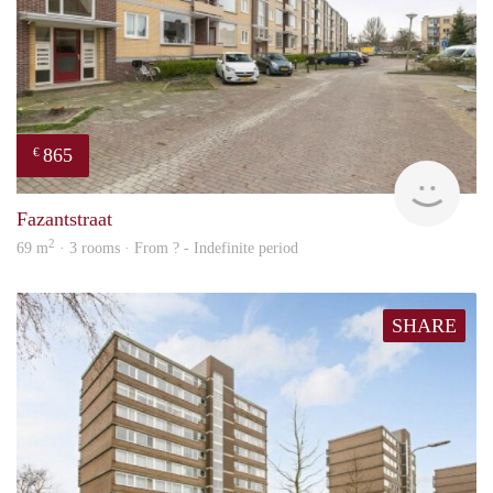
865
€
finde
Fazantstraat
2
69 m
· 3 rooms · From ? - Indefinite period
SHARE