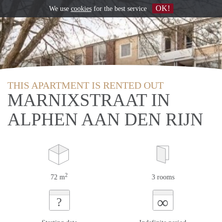
OK!
We use
cookies
for the best service
THIS APARTMENT IS RENTED OUT
MARNIXSTRAAT IN
ALPHEN AAN DEN RIJN
2
72 m
3 rooms
∞
?