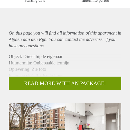
Starting date
Indefinite period
On this page you will find all information of this
apartment
in
Alphen aan den Rijn. You can contact the advertiser if you
have any questions.
Object: Direct bij de eigenaar
Huurtermijn: Onbepaalde termijn
Oplevering: Zie foto
Inkomen eis:2,9 x Bruto huur
Garantiestelling mogelijk: Ja
READ MORE WITH AN PACKAGE!
Borg: 1 Maand
Bemiddeling kosten: Nee
Woningdelers toegestaan: Ja
Huisdieren toegestaan: Afhankelijk van de Eigenaar
Huurtoeslag grens: Nee
Geschikt voor studenten: Afhankelijk van de Eigenaar