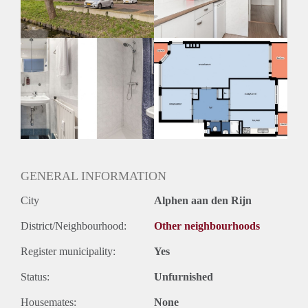
GENERAL INFORMATION
City
Alphen aan den Rijn
District/Neighbourhood:
Other neighbourhoods
Register municipality:
Yes
Status:
Unfurnished
Housemates:
None