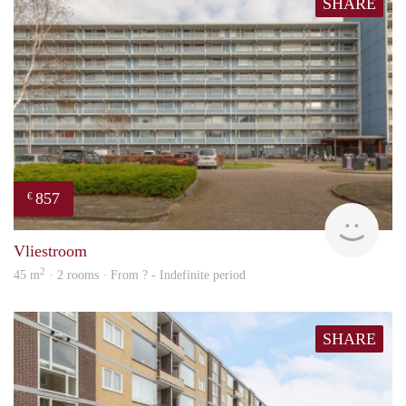
SHARE
857
€
finde
Vliestroom
2
45 m
· 2 rooms · From ? - Indefinite period
SHARE