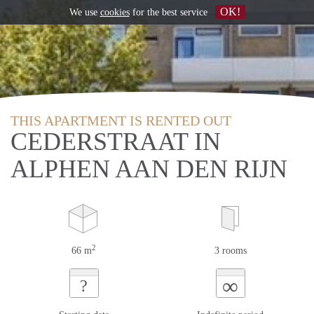
OK!
We use
cookies
for the best service
THIS APARTMENT IS RENTED OUT
CEDERSTRAAT IN
ALPHEN AAN DEN RIJN
2
66 m
3 rooms
∞
?