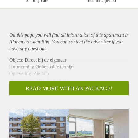
Starting date
Indefinite period
On this page you will find all information of this
apartment
in
Alphen aan den Rijn. You can contact the advertiser if you
have any questions.
Object: Direct bij de eigenaar
Huurtermijn: Onbepaalde termijn
Oplevering: Zie foto
Inkomen eis: 3,0 x Bruto huur
Garantiestelling mogelijk: Ja
READ MORE WITH AN PACKAGE!
Borg: 1 Maand
Bemiddeling kosten: Nee
Woningdelers toegestaan: Ja
Huisdieren toegestaan: Afhankelijk van de Eigenaar
Huurtoeslag grens: Nee
Geschikt voor studenten: Afhankelijk van de Eigenaar