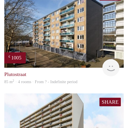
1005
€
finde
Plutostraat
2
85 m
· 4 rooms · From ? - Indefinite period
SHARE