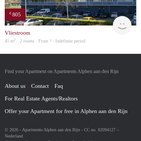
805
€
Woni
Vliestroom
2
45 m
· 2 rooms · From ? - Indefinite period
Find your Apartment on Apartments Alphen aan den Rijn
About us
Contact
Faq
For Real Estate Agents/Realtors
Offer your Apartment for free in Alphen aan den Rijn
© 2026 - Apartments Alphen aan den Rijn - CC no. 02094127 –
Nederland