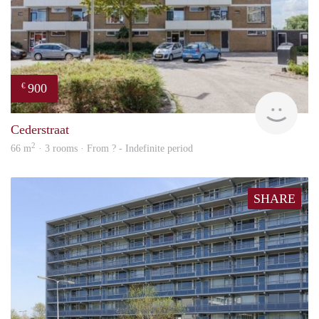
900
€
rent
Cederstraat
2
66 m
· 3 rooms · From ? - Indefinite period
SHARE