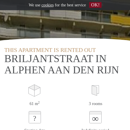
OK!
We use
cookies
for the best service
THIS APARTMENT IS RENTED OUT
BRILJANTSTRAAT IN
ALPHEN AAN DEN RIJN
2
61 m
3 rooms
∞
?