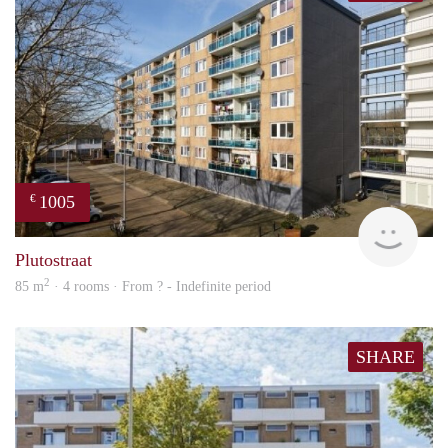
1005
€
finde
Plutostraat
2
85 m
· 4 rooms · From ? - Indefinite period
SHARE