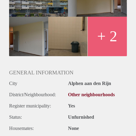
+ 2
GENERAL INFORMATION
City
Alphen aan den Rijn
District/Neighbourhood:
Other neighbourhoods
Register municipality:
Yes
Status:
Unfurnished
Housemates:
None