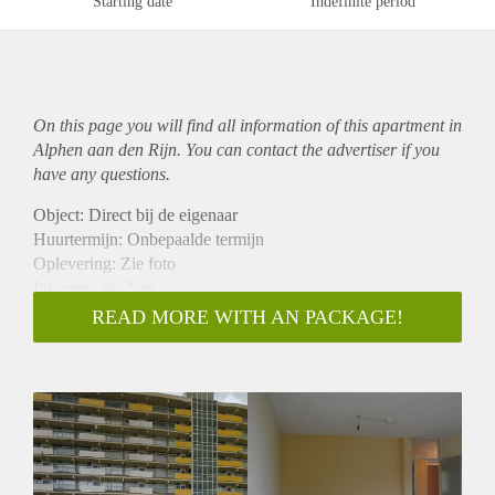
Starting date
Indefinite period
On this page you will find all information of this
apartment
in
Alphen aan den Rijn. You can contact the advertiser if you
have any questions.
Object: Direct bij de eigenaar
Huurtermijn: Onbepaalde termijn
Oplevering: Zie foto
Inkomen eis: Nee
Garantiestelling mogelijk: Nee
READ MORE WITH AN PACKAGE!
Borg: 1 Maand
Bemiddeling kosten: Nee
Woningdelers toegestaan: Nee
Huisdieren toegestaan: Afhankelijk van de Eigenaar
Huurtoeslag grens: Ja
Geschikt voor studenten: Afhankelijk van de Eigenaar