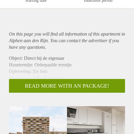
Starting date
Indefinite period
On this page you will find all information of this
apartment
in
Alphen aan den Rijn. You can contact the advertiser if you
have any questions.
Object: Direct bij de eigenaar
Huurtermijn: Onbepaalde termijn
Oplevering: Zie foto
Inkomen eis:2,9 x Bruto huur
Garantiestelling mogelijk: Ja
READ MORE WITH AN PACKAGE!
Borg: 1 Maand
Bemiddeling kosten: Nee
Woningdelers toegestaan: Ja
Huisdieren toegestaan: Afhankelijk van de Eigenaar
Huurtoeslag grens: Nee
Geschikt voor studenten: Afhankelijk van de Eigenaar