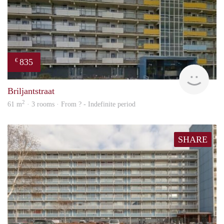
835
€
rent
Briljantstraat
2
61 m
· 3 rooms · From ? - Indefinite period
SHARE