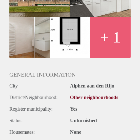
+ 1
GENERAL INFORMATION
City
Alphen aan den Rijn
District/Neighbourhood:
Other neighbourhoods
Register municipality:
Yes
Status:
Unfurnished
Housemates:
None