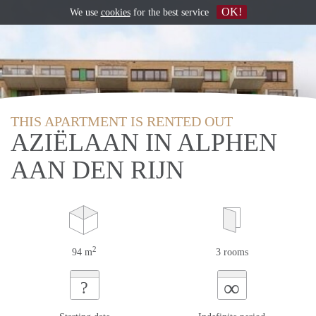
OK!
We use
cookies
for the best service
THIS APARTMENT IS RENTED OUT
AZIËLAAN IN ALPHEN
AAN DEN RIJN
2
94 m
3 rooms
∞
?