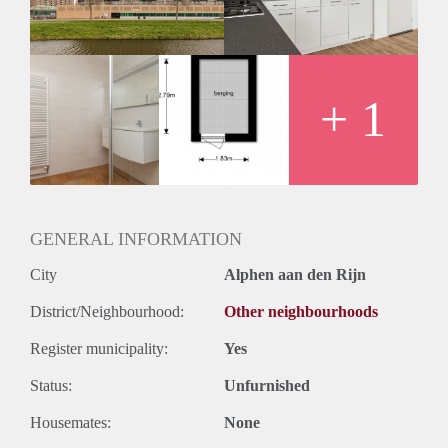
+ 1
GENERAL INFORMATION
City
Alphen aan den Rijn
District/Neighbourhood:
Other neighbourhoods
Register municipality:
Yes
Status:
Unfurnished
Housemates:
None