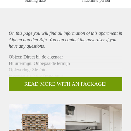
Starting date
Indefinite period
On this page you will find all information of this
apartment
in
Alphen aan den Rijn. You can contact the advertiser if you
have any questions.
Object: Direct bij de eigenaar
Huurtermijn: Onbepaalde termijn
Oplevering: Zie foto
Inkomen eis:2,9 x Bruto huur
Garantiestelling mogelijk: Ja
READ MORE WITH AN PACKAGE!
Borg: 1 Maand
Bemiddeling kosten: Nee
Woningdelers toegestaan: Ja
Huisdieren toegestaan: Afhankelijk van de Eigenaar
Huurtoeslag grens: Nee
Geschikt voor studenten: Afhankelijk van de Eigenaar