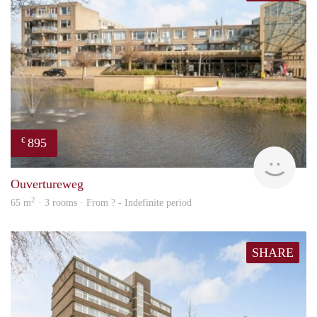
895
€
finde
Ouvertureweg
2
65 m
· 3 rooms · From ? - Indefinite period
SHARE