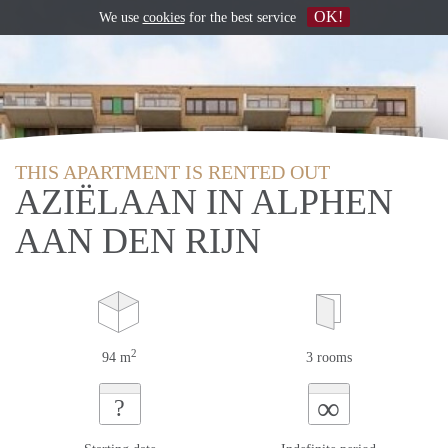
OK!
We use
cookies
for the best service
THIS APARTMENT IS RENTED OUT
AZIËLAAN IN ALPHEN
AAN DEN RIJN
2
94 m
3 rooms
∞
?