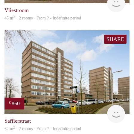
Vliestroom
2
45 m
· 2 rooms · From ? - Indefinite period
SHARE
860
€
rent
Saffierstraat
2
62 m
· 2 rooms · From ? - Indefinite period