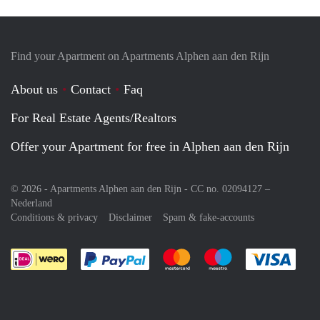
Find your Apartment on Apartments Alphen aan den Rijn
About us
Contact
Faq
For Real Estate Agents/Realtors
Offer your Apartment for free in Alphen aan den Rijn
© 2026 - Apartments Alphen aan den Rijn - CC no. 02094127 –
Nederland
Conditions & privacy
Disclaimer
Spam & fake-accounts
Pay easily with :payment method
Pay easily with :payment meth
Pay easily with :pay
Pay e