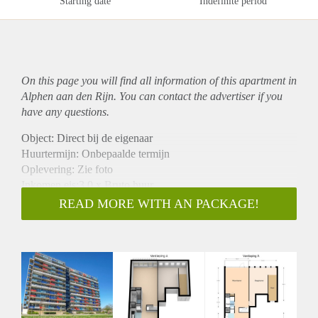
Starting date
Indefinite period
On this page you will find all information of this
apartment
in
Alphen aan den Rijn. You can contact the advertiser if you
have any questions.
Object: Direct bij de eigenaar
Huurtermijn: Onbepaalde termijn
Oplevering: Zie foto
Inkomen eis:3,0 x Bruto huur
Garantiestelling mogelijk: Ja
READ MORE WITH AN PACKAGE!
Borg: 1 Maand
Bemiddeling kosten: Nee
Woningdelers toegestaan: Ja
Huisdieren toegestaan: Afhankelijk van de Eigenaar
Huurtoeslag grens: Nee
Geschikt voor studenten: Afhankelijk van de Eigenaar