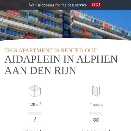
OK!
We use
cookies
for the best service
THIS APARTMENT IS RENTED OUT
AIDAPLEIN IN ALPHEN
AAN DEN RIJN
2
128 m
4 rooms
∞
?