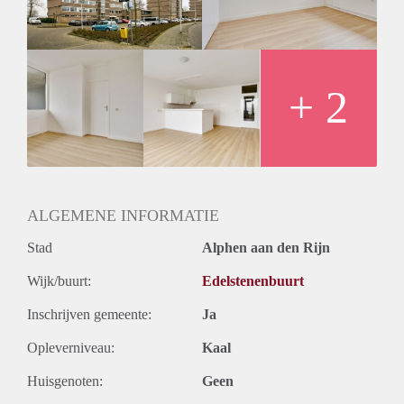
Huurtermijn
Onbepaalde termijn
Oplevering
Kaal
+ 2
ALGEMENE INFORMATIE
Stad
Alphen aan den Rijn
Wijk/buurt:
Edelstenenbuurt
Inschrijven gemeente:
Ja
Opleverniveau:
Kaal
Huisgenoten:
Geen