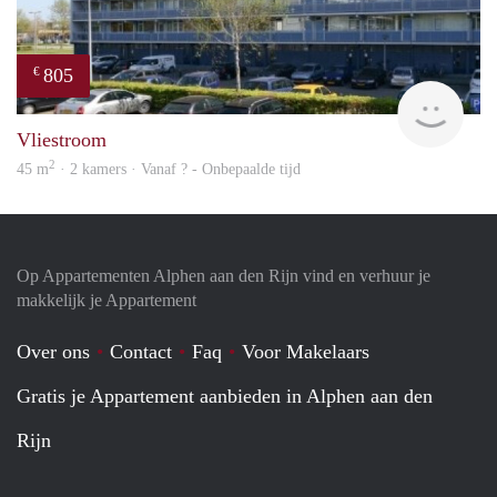
805
€
finde
Vliestroom
2
45 m
· 2 kamers · Vanaf ? - Onbepaalde tijd
Op Appartementen Alphen aan den Rijn vind en verhuur je
makkelijk je Appartement
Over ons
Contact
Faq
Voor Makelaars
Gratis je Appartement aanbieden in Alphen aan den
Rijn