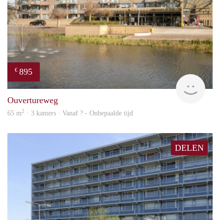
895
€
finde
Ouvertureweg
2
65 m
· 3 kamers · Vanaf ? - Onbepaalde tijd
DELEN