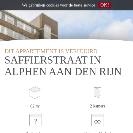
OK!
We gebruiken
cookies
voor de beste service
DIT APPARTEMENT IS VERHUURD
SAFFIERSTRAAT IN
ALPHEN AAN DEN RIJN
2
62 m
2 kamers
∞
?