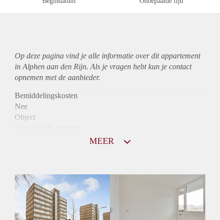
Begindatum
Onbepaalde tijd
Op deze pagina vind je alle informatie over dit
appartement
in Alphen aan den Rijn. Als je vragen hebt kun je contact
opnemen met de aanbieder.
Bemiddelingskosten
Nee
Object
Direct bij de eigenaar
Borg
MEER
860
Garantiestelling
Niet mogelijk
Huurtoeslag
Mogelijk
Inkomen eis
N.V.T.