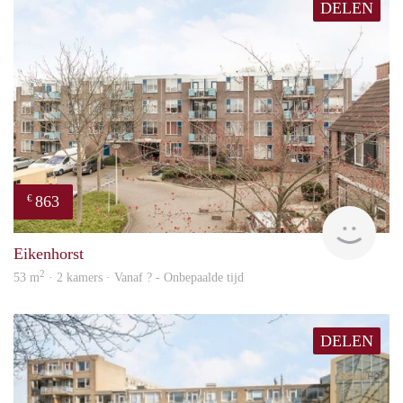
DELEN
863
€
Woni
Eikenhorst
2
53 m
· 2 kamers · Vanaf ? - Onbepaalde tijd
DELEN