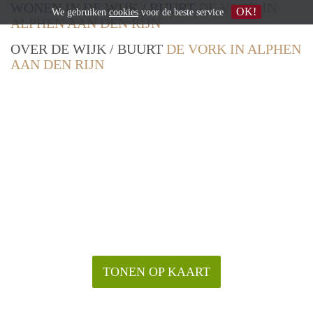
WONEN IN DE WIJK / BUURT
DE VORK IN
OK!
We gebruiken
cookies
voor de beste service
ALPHEN AAN DEN RIJN
OVER DE WIJK / BUURT
DE VORK IN ALPHEN
AAN DEN RIJN
TONEN OP KAART