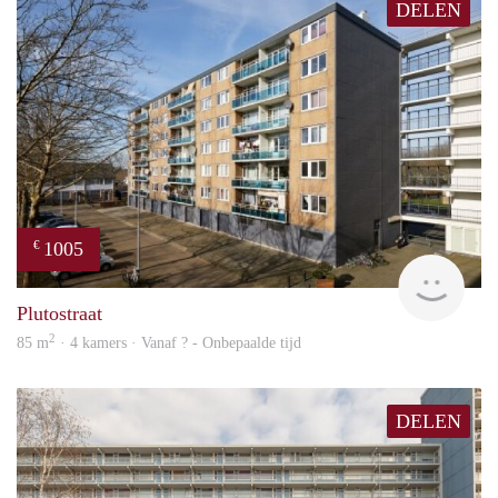
DELEN
1005
€
finde
Plutostraat
2
85 m
· 4 kamers · Vanaf ? - Onbepaalde tijd
DELEN