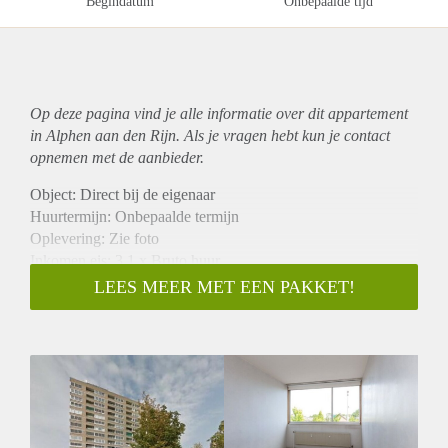
Begindatum
Onbepaalde tijd
Op deze pagina vind je alle informatie over dit
appartement
in Alphen aan den Rijn. Als je vragen hebt kun je contact
opnemen met de aanbieder.
Object: Direct bij de eigenaar
Huurtermijn: Onbepaalde termijn
Oplevering: Zie foto
Inkomen eis: 3,1 x Bruto huur
Garantiestelling mogelijk: Ja
LEES MEER MET EEN PAKKET!
Borg: 1 Maand
Bemiddeling kosten: Nee
Woningdelers toegestaan: Ja
Huisdieren toegestaan: Afhankelijk van de Eigenaar
Huurtoeslag grens: Nee
Geschikt voor studenten: Afhankelijk van de Eigenaar