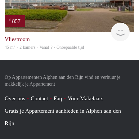
857
€
finde
Vliestroom
2
45 m
· 2 kamers · Vanaf ? - Onbepaalde tijd
Op Appartementen Alphen aan den Rijn vind en verhuur je
makkelijk je Appartement
Over ons
Contact
Faq
Voor Makelaars
Gratis je Appartement aanbieden in Alphen aan den
Rijn