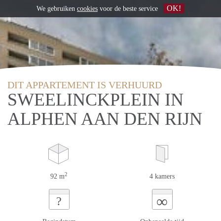
OK!
We gebruiken
cookies
voor de beste service
DIT APPARTEMENT IS VERHUURD
SWEELINCKPLEIN IN
ALPHEN AAN DEN RIJN
2
92 m
4 kamers
∞
?