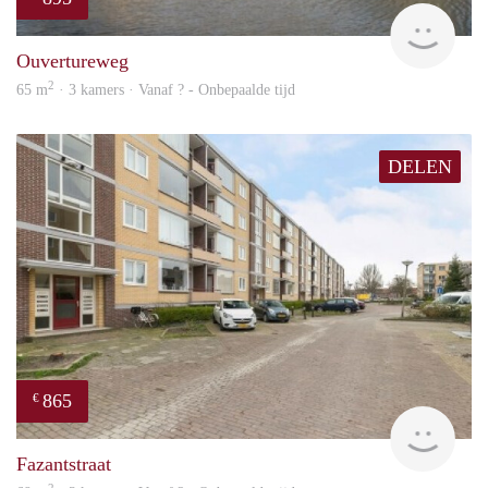
finde
Ouvertureweg
2
65 m
· 3 kamers · Vanaf ? - Onbepaalde tijd
DELEN
865
€
finde
Fazantstraat