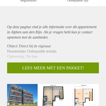
Begindatum
Onbepaalde tijd
Op deze pagina vind je alle informatie over dit
appartement
in Alphen aan den Rijn. Als je vragen hebt kun je contact
opnemen met de aanbieder.
Object: Direct bij de eigenaar
Huurtermijn: Onbepaalde termijn
Oplevering: Zie foto
Inkomen eis:3,0 x Bruto huur
Garantiestelling mogelijk: Ja
LEES MEER MET EEN PAKKET!
Borg: 1 Maand
Bemiddeling kosten: Nee
Woningdelers toegestaan: Ja
Huisdieren toegestaan: Afhankelijk van de Eigenaar
Huurtoeslag grens: Nee
Geschikt voor studenten: Afhankelijk van de Eigenaar