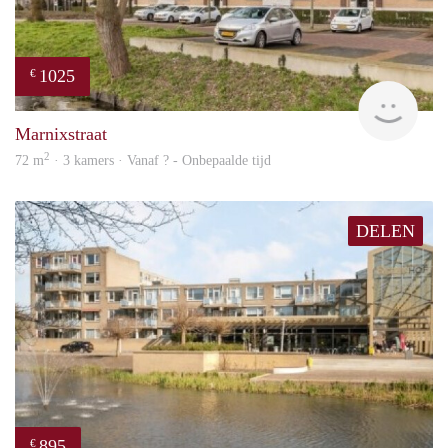
1025
€
finde
Marnixstraat
2
72 m
· 3 kamers · Vanaf ? - Onbepaalde tijd
DELEN
895
€