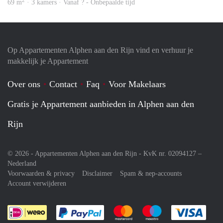
2
69 m
· 3 kamers · Vanaf ? - Onbepaalde tijd
Op Appartementen Alphen aan den Rijn vind en verhuur je
makkelijk je Appartement
Over ons
Contact
Faq
Voor Makelaars
Gratis je Appartement aanbieden in Alphen aan den
Rijn
© 2026 - Appartementen Alphen aan den Rijn - KvK nr. 02094127 –
Nederland
Voorwaarden & privacy
Disclaimer
Spam & nep-accounts
Account verwijderen
Je rekent gemakkelijk af met Paypal
Je rekent gemakkelijk af met M
Je rekent gemakkelij
Je re