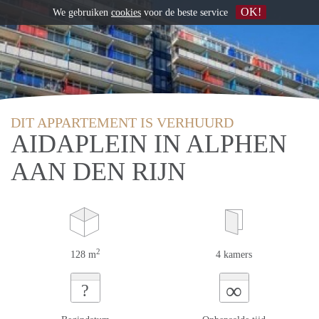
OK!
We gebruiken
cookies
voor de beste service
DIT APPARTEMENT IS VERHUURD
AIDAPLEIN IN ALPHEN
AAN DEN RIJN
2
128 m
4 kamers
∞
?