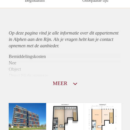
Begindatum
Onbepaalde tijd
Op deze pagina vind je alle informatie over dit
appartement
in Alphen aan den Rijn. Als je vragen hebt kun je contact
opnemen met de aanbieder.
Bemiddelingskosten
Nee
Object
Direct bij de eigenaar
Borg
MEER
915
Garantiestelling
Mogelijk
Huurtoeslag
Niet mogelijk
Inkomen eis
3,3 X Maandhuur Bruto