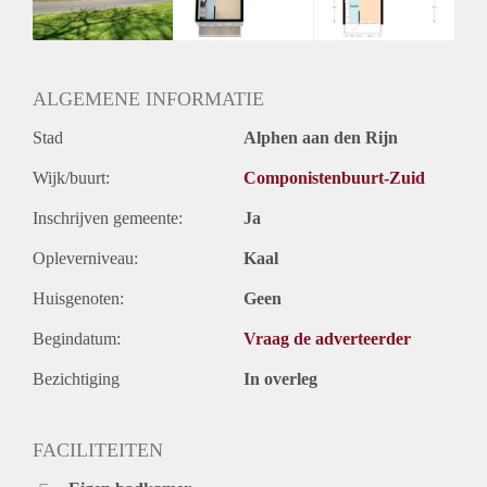
Huurtermijn
Onbepaalde termijn
Oplevering
Kaal
ALGEMENE INFORMATIE
Stad
Alphen aan den Rijn
Wijk/buurt:
Componistenbuurt-Zuid
Inschrijven gemeente:
Ja
Opleverniveau:
Kaal
Huisgenoten:
Geen
Begindatum:
Vraag de adverteerder
Bezichtiging
In overleg
FACILITEITEN