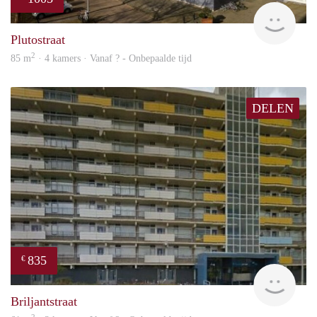
finde
Plutostraat
2
85 m
· 4 kamers · Vanaf ? - Onbepaalde tijd
DELEN
835
€
rent
Briljantstraat