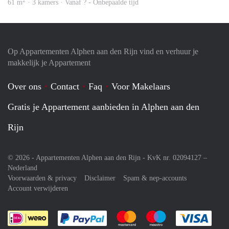
2
61 m
· 3 kamers · Vanaf ? - Onbepaalde tijd
Op Appartementen Alphen aan den Rijn vind en verhuur je
makkelijk je Appartement
Over ons
Contact
Faq
Voor Makelaars
Gratis je Appartement aanbieden in Alphen aan den
Rijn
© 2026 - Appartementen Alphen aan den Rijn - KvK nr. 02094127 –
Nederland
Voorwaarden & privacy
Disclaimer
Spam & nep-accounts
Account verwijderen
Je rekent gemakkelijk af met Paypal
Je rekent gemakkelijk af met M
Je rekent gemakkelij
Je re