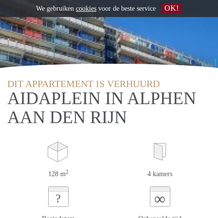
OK!
We gebruiken
cookies
voor de beste service
DIT APPARTEMENT IS VERHUURD
AIDAPLEIN IN ALPHEN
AAN DEN RIJN
2
128 m
4 kamers
∞
?