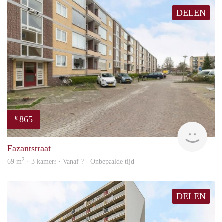
DELEN
865
€
finde
Fazantstraat
2
69 m
· 3 kamers · Vanaf ? - Onbepaalde tijd
DELEN