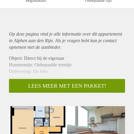
Begindatum
Onbepaalde tijd
Op deze pagina vind je alle informatie over dit
appartement
in Alphen aan den Rijn. Als je vragen hebt kun je contact
opnemen met de aanbieder.
Object: Direct bij de eigenaar
Huurtermijn: Onbepaalde termijn
Oplevering: Zie foto
Inkomen eis:3,0 x Bruto huur
Garantiestelling mogelijk: Ja
LEES MEER MET EEN PAKKET!
Borg: 1 Maand
Bemiddeling kosten: Nee
Woningdelers toegestaan: Ja
Huisdieren toegestaan: Afhankelijk van de Eigenaar
Huurtoeslag grens: Nee
Geschikt voor studenten: Afhankelijk van de Eigenaar