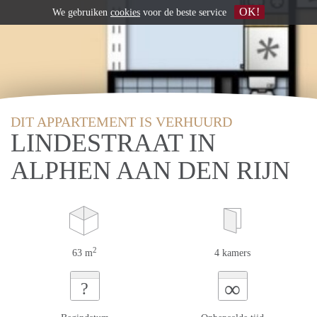
OK!
We gebruiken
cookies
voor de beste service
DIT APPARTEMENT IS VERHUURD
LINDESTRAAT IN
ALPHEN AAN DEN RIJN
2
63 m
4 kamers
∞
?