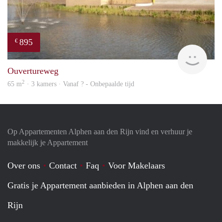
895
€
finde
Ouvertureweg
2
65 m
· 3 kamers · Vanaf ? - Onbepaalde tijd
Op Appartementen Alphen aan den Rijn vind en verhuur je
makkelijk je Appartement
Over ons
Contact
Faq
Voor Makelaars
Gratis je Appartement aanbieden in Alphen aan den
Rijn