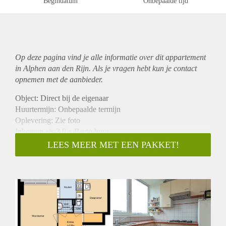
Begindatum
Onbepaalde tijd
Op deze pagina vind je alle informatie over dit
appartement
in Alphen aan den Rijn. Als je vragen hebt kun je contact
opnemen met de aanbieder.
Object: Direct bij de eigenaar
Huurtermijn: Onbepaalde termijn
Oplevering: Zie foto
Inkomen eis:3,0 x Bruto huur
Garantiestelling mogelijk: Ja
LEES MEER MET EEN PAKKET!
Borg: 1 Maand
Bemiddeling kosten: Nee
Woningdelers toegestaan: Ja
Huisdieren toegestaan: Afhankelijk van de Eigenaar
Huurtoeslag grens: Nee
Geschikt voor studenten: Afhankelijk van de Eigenaar