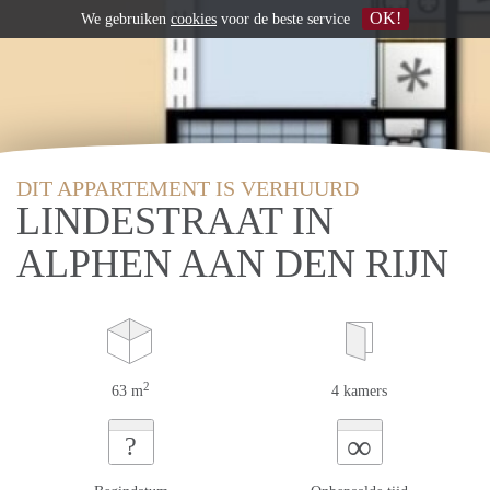
OK!
We gebruiken
cookies
voor de beste service
DIT APPARTEMENT IS VERHUURD
LINDESTRAAT IN
ALPHEN AAN DEN RIJN
2
63 m
4 kamers
∞
?