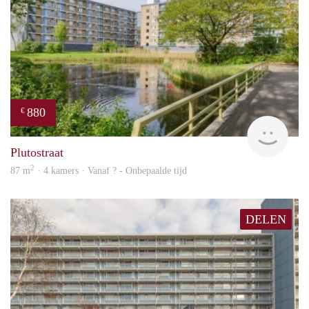
880
€
finde
Plutostraat
2
87 m
· 4 kamers · Vanaf ? - Onbepaalde tijd
DELEN