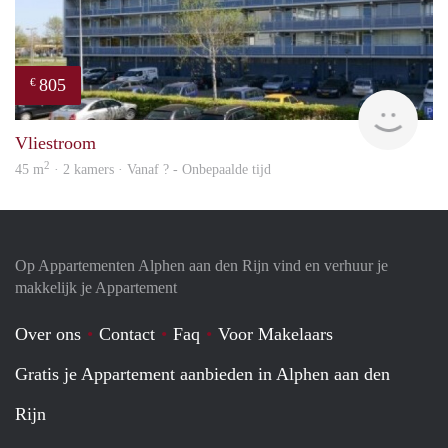
805
€
finde
Vliestroom
2
45 m
· 2 kamers · Vanaf ? - Onbepaalde tijd
Op Appartementen Alphen aan den Rijn vind en verhuur je
makkelijk je Appartement
Over ons
Contact
Faq
Voor Makelaars
Gratis je Appartement aanbieden in Alphen aan den
Rijn