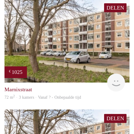
DELEN
1025
€
finde
Marnixstraat
2
72 m
· 3 kamers · Vanaf ? - Onbepaalde tijd
DELEN