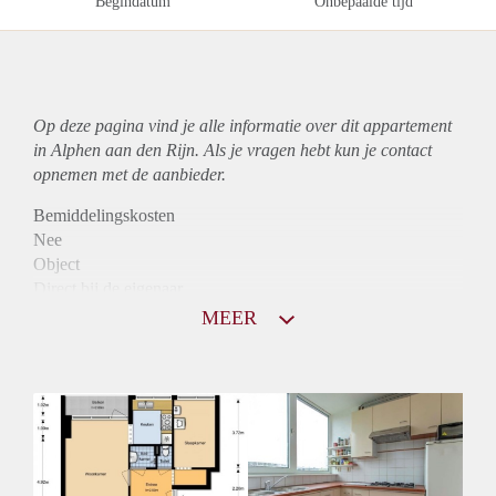
Begindatum
Onbepaalde tijd
Op deze pagina vind je alle informatie over dit
appartement
in Alphen aan den Rijn. Als je vragen hebt kun je contact
opnemen met de aanbieder.
Bemiddelingskosten
Nee
Object
Direct bij de eigenaar
Borg
MEER
850
Garantiestelling
Mogelijk
Huurtoeslag
Niet mogelijk
Inkomen eis
2,9 X Maandhuur Bruto