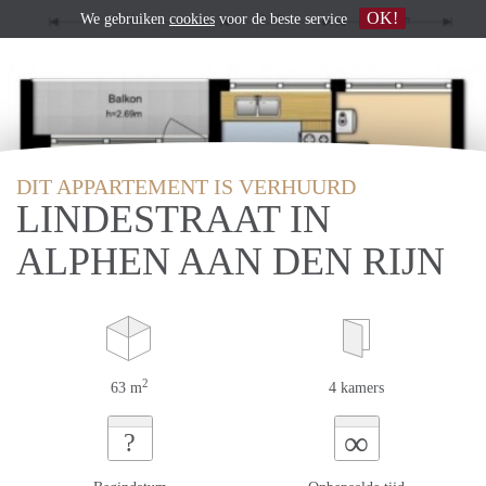
OK!
We gebruiken
cookies
voor de beste service
DIT APPARTEMENT IS VERHUURD
LINDESTRAAT IN
ALPHEN AAN DEN RIJN
2
63 m
4 kamers
∞
?