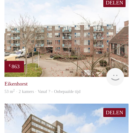
DELEN
863
€
Woni
Eikenhorst
2
53 m
· 2 kamers · Vanaf ? - Onbepaalde tijd
DELEN