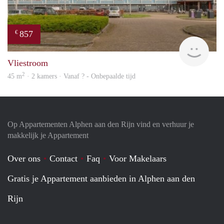
857
€
finde
Vliestroom
2
45 m
· 2 kamers · Vanaf ? - Onbepaalde tijd
Op Appartementen Alphen aan den Rijn vind en verhuur je
makkelijk je Appartement
Over ons
Contact
Faq
Voor Makelaars
Gratis je Appartement aanbieden in Alphen aan den
Rijn