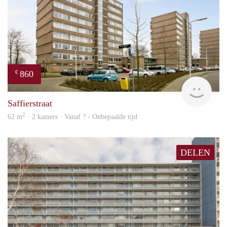
860
€
finde
Saffierstraat
2
62 m
· 2 kamers · Vanaf ? - Onbepaalde tijd
DELEN