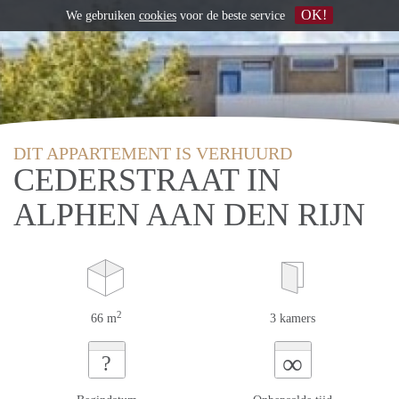
OK!
We gebruiken
cookies
voor de beste service
DIT APPARTEMENT IS VERHUURD
CEDERSTRAAT IN
ALPHEN AAN DEN RIJN
2
66 m
3 kamers
∞
?