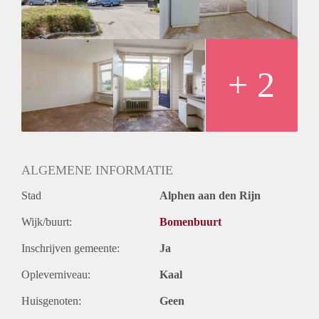
Huurtermijn
Onbepaalde termijn
Oplevering
Kaal
+ 2
ALGEMENE INFORMATIE
Stad
Alphen aan den Rijn
Wijk/buurt:
Bomenbuurt
Inschrijven gemeente:
Ja
Opleverniveau:
Kaal
Huisgenoten:
Geen