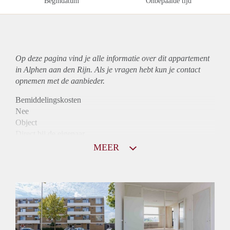
Begindatum
Onbepaalde tijd
Op deze pagina vind je alle informatie over dit
appartement
in Alphen aan den Rijn. Als je vragen hebt kun je contact
opnemen met de aanbieder.
Bemiddelingskosten
Nee
Object
Direct bij de eigenaar
Borg
MEER
840
Garantiestelling
Niet mogelijk
Huurtoeslag
Mogelijk
Inkomen eis
N.V.T.