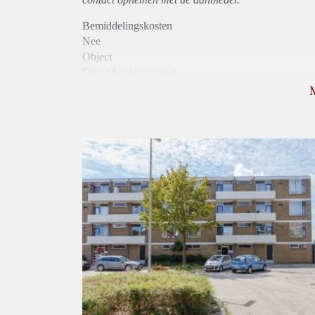
Bemiddelingskosten
Nee
Object
Direct bij de eigenaar
Borg
840
Garantiestelling
Niet mogelijk
Huurtoeslag
Mogelijk
Inkomen eis
N.V.T.
Huurtermijn
Onbepaalde termijn
Oplevering
Kaal