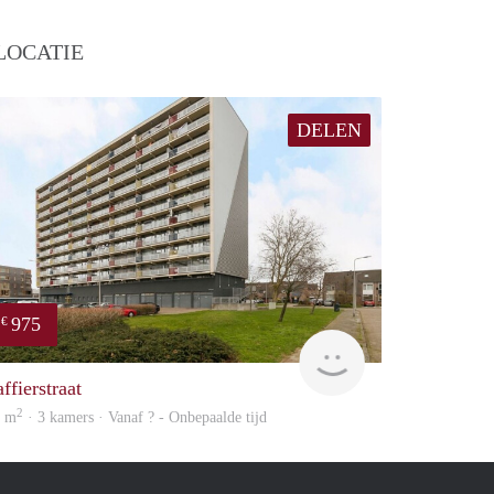
LOCATIE
DELEN
975
€
Woning
ffierstraat
2
4 m
· 3 kamers · Vanaf ? - Onbepaalde tijd