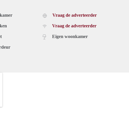
dkamer
Vraag de adverteerder
uken
Vraag de adverteerder
t
Eigen woonkamer
rdeur