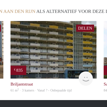
N AAN DEN RIJN
ALS ALTERNATIEF VOOR DEZE 
DELEN
835
€
finder
rent
Briljantstraat
Sa
2
61 m
· 3 kamers · Vanaf ? - Onbepaalde tijd
8