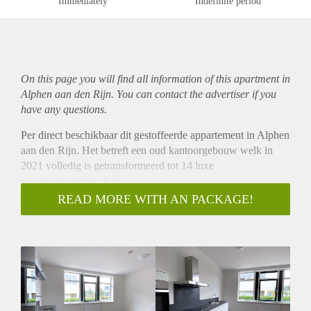
Immediately
Indefinite period
On this page you will find all information of this
apartment
in
Alphen aan den Rijn. You can contact the advertiser if you
have any questions.
Per direct beschikbaar dit gestoffeerde appartement in Alphen
aan den Rijn. Het betreft een oud kantoorgebouw welk in
2021 volledig is getransformeerd tot 14 luxe
appartementen/studio's.
Entree vanuit de algemene ruimte in de gang, hieruit is de
READ MORE WITH AN PACKAGE!
slaapkamer, de stookruimte, maar ook de toilet en badkamer
te betreden. De badkamer is voorzien van een douchecabine,
een wastafel met spiegel, een handdoekenradiator en
wasmachineaansluiting. De woonkamer is door de ramen erg
licht en beschikt over een open keuken, voorzien van een
combi-oven magnetron, een koelkast met vriesvak, een 4-pits
inductie kookplaat met RVS afzuigkap, een gootsteen met