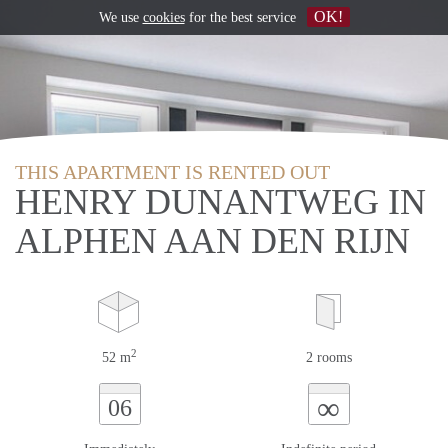
OK!
We use
cookies
for the best service
THIS APARTMENT IS RENTED OUT
HENRY DUNANTWEG IN
ALPHEN AAN DEN RIJN
2
52 m
2 rooms
∞
06