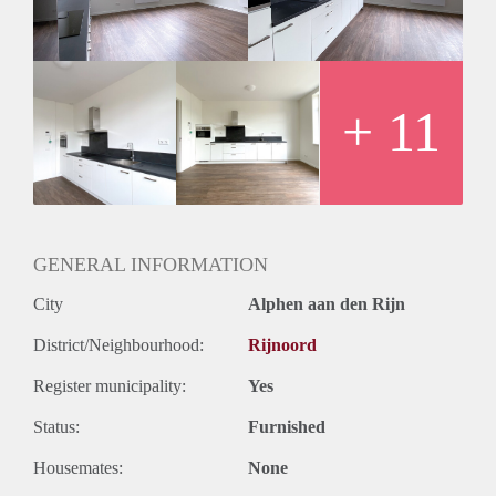
luxe mengkraan, een vaatwasmachine en voldoende
opbergruimte.
De appartementen zijn voorzien van een luxe PVC-vloer en
beschikken over een intercom, een eigen parkeerplaats en
toegang tot de afsluitbare fietsenstalling.
+ 11
Het appartement wordt gestoffeerd aangeboden voor
€1195,00 incl. servicekosten, excl.
Gas/Water/Elektra/Gemeentelijke Heffingen/Internet en
Televisie.
Verschillende huurtermijnen zijn bespreekbaar, zowel
beschikbaar voor 6 maanden als langer.
GENERAL INFORMATION
City
Alphen aan den Rijn
District/Neighbourhood:
Rijnoord
Register municipality:
Yes
Status:
Furnished
Housemates:
None