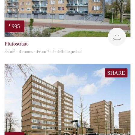
995
€
finde
Plutostraat
2
85 m
· 4 rooms · From ? - Indefinite period
SHARE