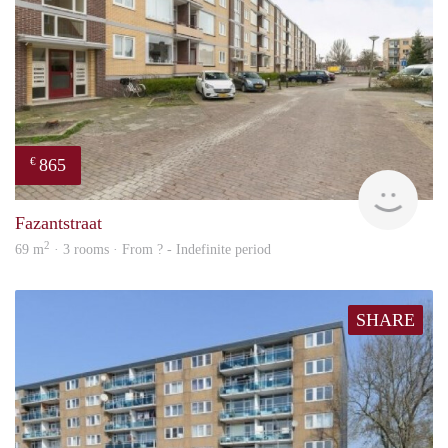
865
€
finde
Fazantstraat
2
69 m
· 3 rooms · From ? - Indefinite period
SHARE