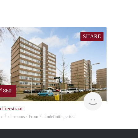
SHARE
860
€
finder
ffierstraat
2
2 m
· 2 rooms · From ? - Indefinite period