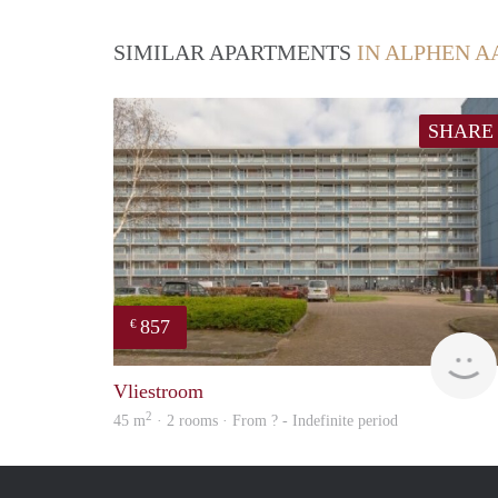
SIMILAR APARTMENTS
IN ALPHEN A
SHARE
857
€
Vliestroom
2
45 m
· 2 rooms · From ? - Indefinite period