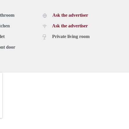
athroom
Ask the advertiser
tchen
Ask the advertiser
let
Private living room
ont door