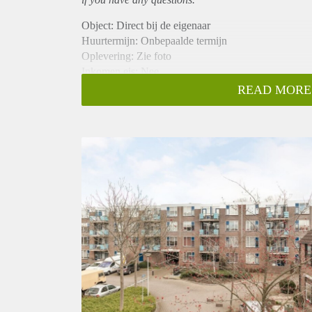
Object: Direct bij de eigenaar
Huurtermijn: Onbepaalde termijn
Oplevering: Zie foto
Inkomen eis: Nee
Garantiestelling mogelijk: Nee
READ MORE
Borg: 1 Maand
Bemiddeling kosten: Nee
Woningdelers toegestaan: Nee
Huisdieren toegestaan: Afhankelijk van de Eigenaar
Huurtoeslag grens: Ja
Geschikt voor studenten: Afhankelijk van de Eigena