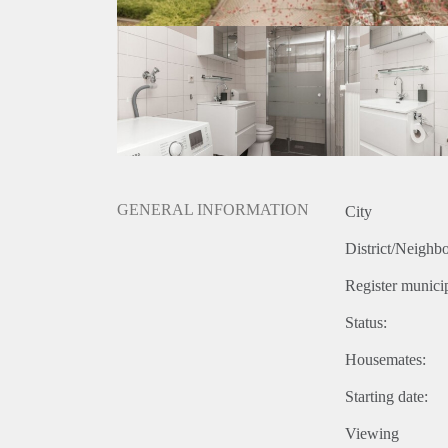
GENERAL INFORMATION
City
District/Neighb
Register municip
Status:
Housemates:
Starting date:
Viewing