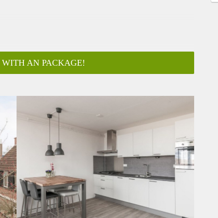
 WITH AN PACKAGE!
ar