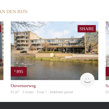
AN DEN RIJN
SHARE
895
€
finder
finder
Ouvertureweg
Sa
2
65 m
· 3 rooms · From ? - Indefinite period
6