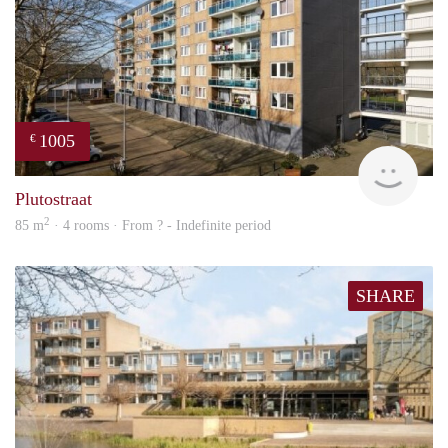
1005
€
finde
Plutostraat
2
85 m
· 4 rooms · From ? - Indefinite period
SHARE