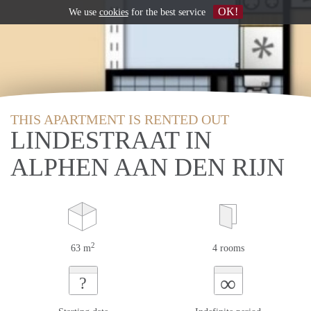
OK!
We use
cookies
for the best service
THIS APARTMENT IS RENTED OUT
LINDESTRAAT IN
ALPHEN AAN DEN RIJN
2
63 m
4 rooms
∞
?