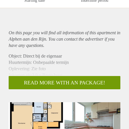
Starting date
Indefinite period
On this page you will find all information of this
apartment
in
Alphen aan den Rijn. You can contact the advertiser if you
have any questions.
Object: Direct bij de eigenaar
Huurtermijn: Onbepaalde termijn
Oplevering: Zie foto
Inkomen eis:3,0 x Bruto huur
Garantiestelling mogelijk: Ja
READ MORE WITH AN PACKAGE!
Borg: 1 Maand
Bemiddeling kosten: Nee
Woningdelers toegestaan: Ja
Huisdieren toegestaan: Afhankelijk van de Eigenaar
Huurtoeslag grens: Nee
Geschikt voor studenten: Afhankelijk van de Eigenaar