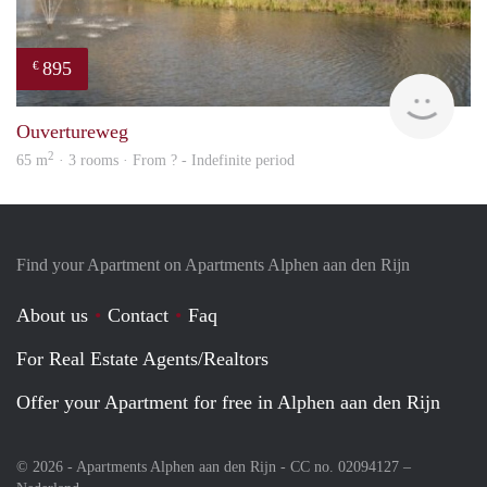
895
€
finde
Ouvertureweg
2
65 m
· 3 rooms · From ? - Indefinite period
Find your Apartment on Apartments Alphen aan den Rijn
About us
Contact
Faq
For Real Estate Agents/Realtors
Offer your Apartment for free in Alphen aan den Rijn
© 2026 - Apartments Alphen aan den Rijn - CC no. 02094127 –