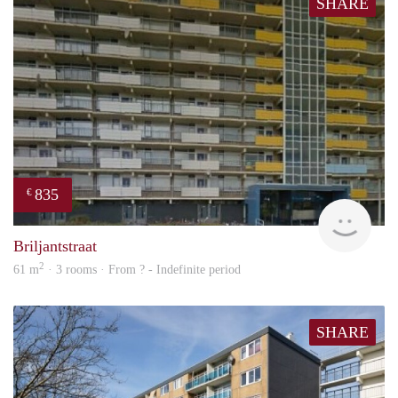
SHARE
835
€
rent
Briljantstraat
2
61 m
· 3 rooms · From ? - Indefinite period
SHARE